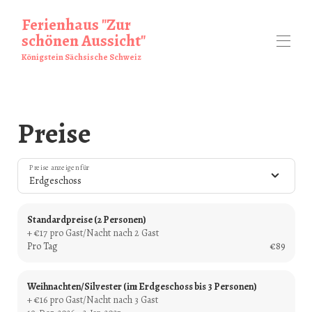
Ferienhaus "Zur
schönen Aussicht"
Königstein Sächsische Schweiz
Startseite
Ferienhaus
Preise
Umgebung
▾
Bewertungen
Preise
Preise anzeigen für
Fotos
▾
Erdgeschoss
Verfügbarkeit
Über uns
▾
Standardpreise (2 Personen)
+ €17 pro Gast/Nacht nach 2 Gast
Pro Tag
€89
Weihnachten/Silvester (im Erdgeschoss bis 3 Personen)
+ €16 pro Gast/Nacht nach 3 Gast