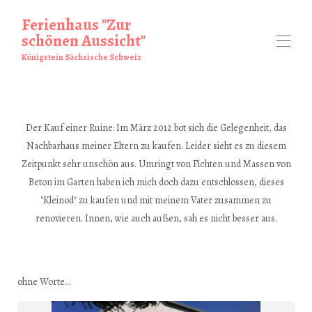
Ferienhaus "Zur
schönen Aussicht"
Königstein Sächsische Schweiz
Startseite
Ferienhaus
Der Kauf einer Ruine: Im März 2012 bot sich die Gelegenheit, das
Umgebung
▾
Nachbarhaus meiner Eltern zu kaufen. Leider sieht es zu diesem
Bewertungen
Zeitpunkt sehr unschön aus. Umringt von Fichten und Massen von
Preise
Fotos
▾
Beton im Garten haben ich mich doch dazu entschlossen, dieses
Verfügbarkeit
"Kleinod" zu kaufen und mit meinem Vater zusammen zu
Über uns
▾
renovieren. Innen, wie auch außen, sah es nicht besser aus.
ohne Worte...