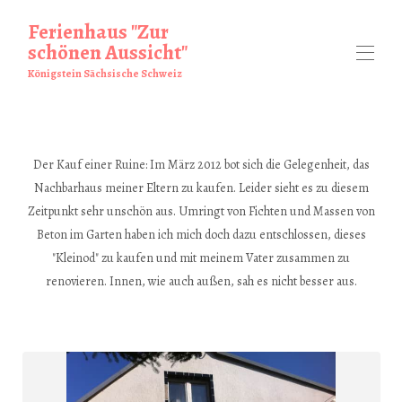
Ferienhaus "Zur
schönen Aussicht"
Königstein Sächsische Schweiz
Home
Overview
Der Kauf einer Ruine: Im März 2012 bot sich die Gelegenheit, das
Surroundings
▾
Nachbarhaus meiner Eltern zu kaufen. Leider sieht es zu diesem
Reviews
Zeitpunkt sehr unschön aus. Umringt von Fichten und Massen von
Rates
Photos
▾
Beton im Garten haben ich mich doch dazu entschlossen, dieses
Availability
"Kleinod" zu kaufen und mit meinem Vater zusammen zu
about us
▾
renovieren. Innen, wie auch außen, sah es nicht besser aus.