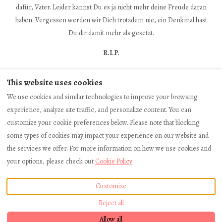
dafür, Vater. Leider kannst Du es ja nicht mehr deine Freude daran
haben. Vergessen werden wir Dich trotzdem nie, ein Denkmal hast
Du dir damit mehr als gesetzt.
R.I.P.
This website uses cookies
We use cookies and similar technologies to improve your browsing
Imprint
Booking Conditions
Data protection
experience, analyze site traffic, and personalize content. You can
customize your cookie preferences below. Please note that blocking
some types of cookies may impact your experience on our website and
the services we offer. For more information on how we use cookies and
English
EUR
+4935021/160005
your options, please check out
Cookie Policy
Hermann-Schulze-Straße 12,
©
2026
Ferienhaus "Zur
Customize
Königstein, Germany 01824
.
schönen Aussicht"
All rights
Email
:
reserved
- Powered by
Lodgify
Reject all
info@ferien-in-
koenigstein.de
Allow all